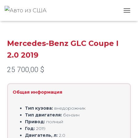
Главная
/
Mercedes-Benz
/
GLC
/ Mercedes-Benz GLC Coupe I 2.0 2019
ПЕРЕ
Mercedes-Benz GLC Coupe I
2.0 2019
25 700,00
$
Общая информация
Тип кузова:
внедорожник
Тип двигателя:
бензин
Привод:
полный
Год:
2019
Двигатель, л:
2.0