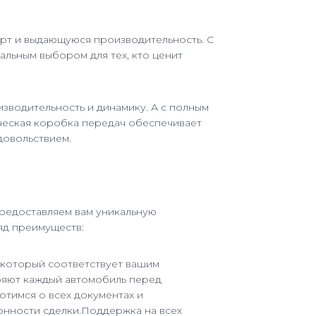
орт и выдающуюся производительность. С
льным выбором для тех, кто ценит
зводительность и динамику. А с полным
ическая коробка передач обеспечивает
довольствием.
предоставляем вам уникальную
яд преимуществ:
 который соответствует вашим
ряют каждый автомобиль перед
ботимся о всех документах и
конности сделки.Поддержка на всех