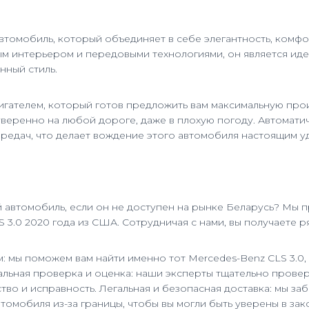
автомобиль, который объединяет в себе элегантность, комф
м интерьером и передовыми технологиями, он является идеа
нный стиль.
гателем, который готов предложить вам максимальную прои
уверенно на любой дороге, даже в плохую погоду. Автомат
едач, что делает вождение этого автомобиля настоящим у
й автомобиль, если он не доступен на рынке Беларусь? Мы 
 3.0 2020 года из США. Сотрудничая с нами, вы получаете р
 мы поможем вам найти именно тот Mercedes-Benz CLS 3.0,
льная проверка и оценка: наши эксперты тщательно прове
тво и исправность. Легальная и безопасная доставка: мы за
втомобиля из-за границы, чтобы вы могли быть уверены в за