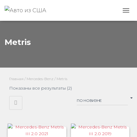
ПЕРЕ
Metris
Главная
/
Mercedes-Benz
/ Metris
Сортировка:
Показаны все результаты (2)
самые
недавние