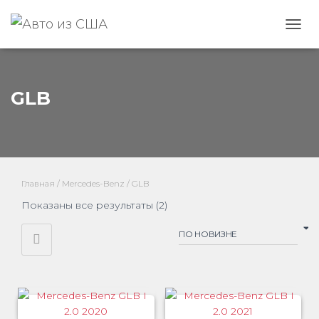
ПЕРЕ
GLB
Главная
/
Mercedes-Benz
/ GLB
Сортировка:
Показаны все результаты (2)
самые
недавние