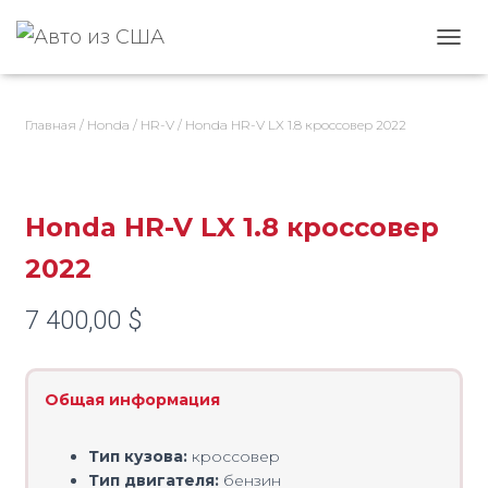
ПЕРЕ
Главная
/
Honda
/
HR-V
/ Honda HR-V LX 1.8 кроссовер 2022
Honda HR-V LX 1.8 кроссовер
2022
7 400,00
$
Общая информация
Тип кузова:
кроссовер
Тип двигателя:
бензин