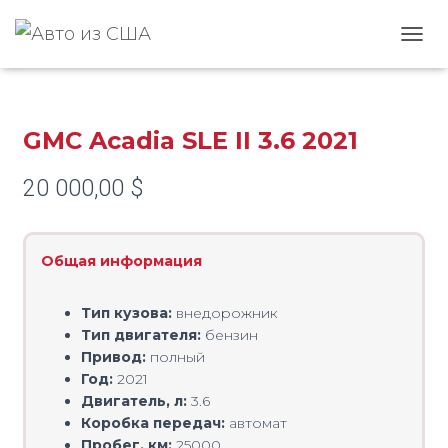
Главная
/
GMC
/
Acadia
/ GMC Acadia SLE II 3.6 2021
ПЕРЕ
GMC Acadia SLE II 3.6 2021
20 000,00
$
Общая информация
Тип кузова:
внедорожник
Тип двигателя:
бензин
Привод:
полный
Год:
2021
Двигатель, л:
3.6
Коробка передач:
автомат
Пробег, км:
25000