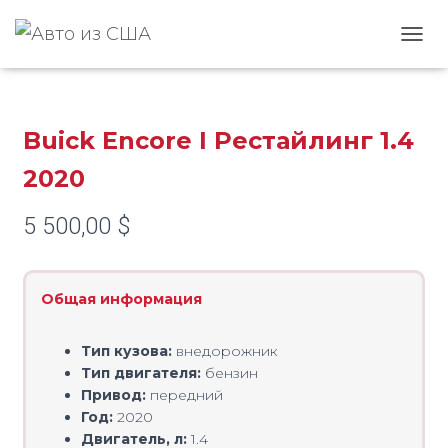
Главная
/
BUICK
/
Encore
/ Buick Encore I Рестайлинг 1.4 2020
ПЕРЕ
Buick Encore I Рестайлинг 1.4
2020
5 500,00
$
Общая информация
Тип кузова:
внедорожник
Тип двигателя:
бензин
Привод:
передний
Год:
2020
Двигатель, л:
1.4