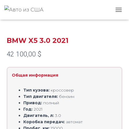
Главная
/
BMW
/
X5
/ BMW X5 3.0 2021
ПЕРЕ
BMW X5 3.0 2021
42 100,00
$
Общая информация
Тип кузова:
кроссовер
Тип двигателя:
бензин
Привод:
полный
Год:
2021
Двигатель, л:
3.0
Коробка передач:
автомат
Пробег, км:
15000