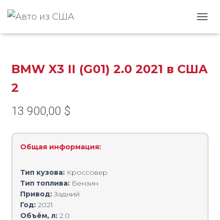
Главная
/
BMW
/ BMW X3 II (G01) 2.0 2021 в США 2
ПЕРЕ
BMW X3 II (G01) 2.0 2021 в США
2
13 900,00
$
Общая информация:
Тип кузова:
Кроссовер
Тип топлива:
Бензин
Привод:
Задний
Год:
2021
Объём, л:
2.0