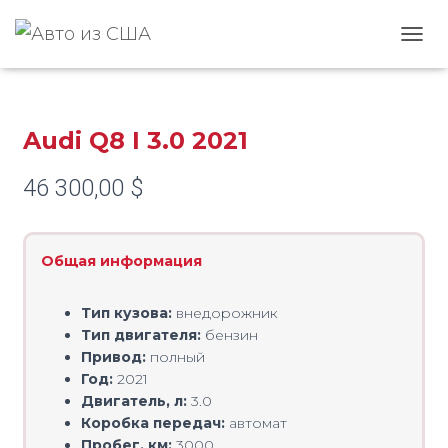
Главная
/
AUDI
/
Q8
/ Audi Q8 I 3.0 2021
ПЕРЕ
Audi Q8 I 3.0 2021
46 300,00
$
Общая информация
Тип кузова:
внедорожник
Тип двигателя:
бензин
Привод:
полный
Год:
2021
Двигатель, л:
3.0
Коробка передач:
автомат
Пробег, км:
3000