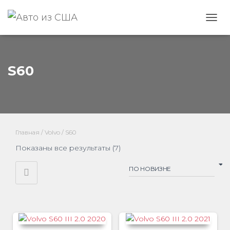
ПЕРЕ
S60
Главная
/
Volvo
/ S60
Сортировка:
Показаны все результаты (7)
самые
недавние